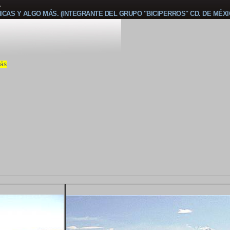
A
CAS Y ALGO MÁS. (INTEGRANTE DEL GRUPO "BICIPERROS" CD. DE MÉXI
ás