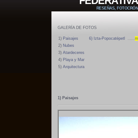
FEDERATIV
RESEÑAS, FOTOCRÓNI
GALERÍA DE FOTOS
1)
Paisajes
6) Izta-Popocatépetl
......
m
2)
Nubes
3)
Atardeceres
4)
Playa y Mar
5)
Arquitectura
1) Paisajes